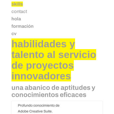
skills
contact
hola
formación
cv
habilidades y
talento al servicio
de proyectos
innovadores
una abanico de aptitudes y
conocimientos eficaces
Profundo conocimiento de
Adobe Creative Suite.