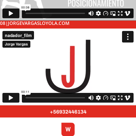
08|JORGEVARGASLOYOLA.COM
+56932446134