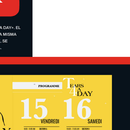
 DAY». EL
LA MISMA
, SE
.