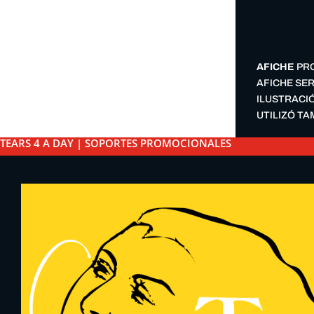
AFICHE
PRO
AFICHE SER
ILUSTRACI
UTILIZÓ T
TEARS 4 A DAY | SOPORTES PROMOCIONALES