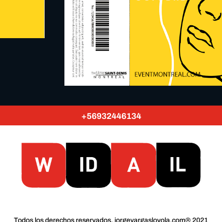
+56932446134
Todos los derechos reservados. jorgevargasloyola.com® 2021